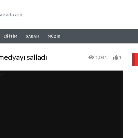
EĞITIM
SABAH
MÜZIK
medyayı salladı
1,041
1
XY