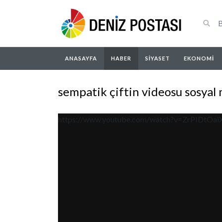
ANASAYFA
HABER
SIYASET
EKONOMI
sempatik çiftin videosu sosyal 
https://www.youtube.com/watch?v=ZrPIDtOai