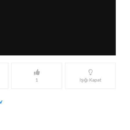
1
Işığı Kapat
V