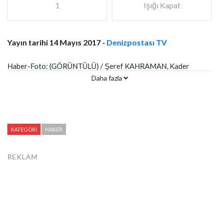
1
Işığı Kapat
Yayın tarihi 14 Mayıs 2017 -
Denizpostası TV
Haber-Foto: (GÖRÜNTÜLÜ) / Şeref KAHRAMAN, Kader
Daha fazla
ÖLMEZ / Kayseri’de şehit anneleri, Anneler Günü nedeniyle
Garnizon Şehitliği’ne gelerek oğullarının …
KATEGORI
HABER
REKLAM