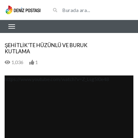
ŞEHİTLİK’TE HÜZÜNLÜ VE BURUK
KUTLAMA
1,036
1
https://www.youtube.com/watch?v=Z_Lsg5l0e48