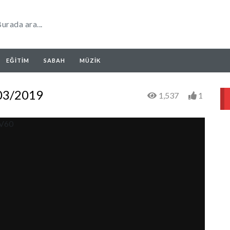
EĞITIM
SABAH
MÜZIK
/03/2019
1,537
1
uV60