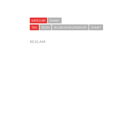
KATEGORI
SIYASET
TAG
SEÇIM
SEÇSEK MI SEÇMESEK MI?
SIYASET
REKLAM