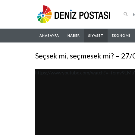
ANASAYFA
HABER
SIYASET
EKONOMI
Seçsek mi, seçmesek mi? – 27
https://www.youtube.com/watch?v=fqmv9LM