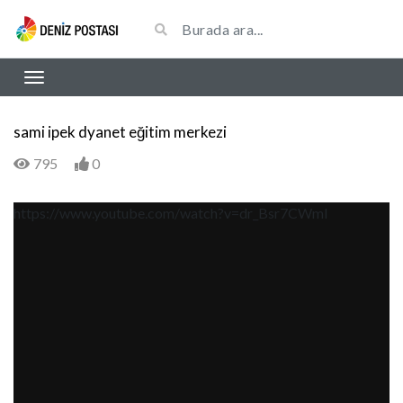
sami ipek dyanet eğitim merkezi
795
0
https://www.youtube.com/watch?v=dr_Bsr7CWmI