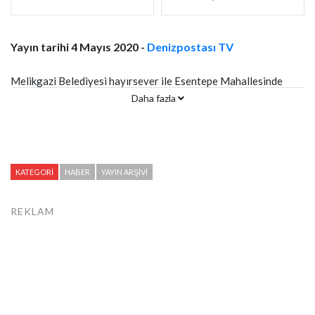
Yayın tarihi 4 Mayıs 2020 -
Denizpostası TV
Melikgazi Belediyesi hayırsever ile Esentepe Mahallesinde
Daha fazla
hayata geçireceği Mehmet ZahidKotkuve İpek Diyanet Eğitim
Merkezi’nin temelini attı.
KATEGORI
HABER
YAYIN ARŞIVI
REKLAM