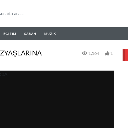
EĞITIM
SABAH
MÜZIK
ZYAŞLARINA
1,164
1
PcbA