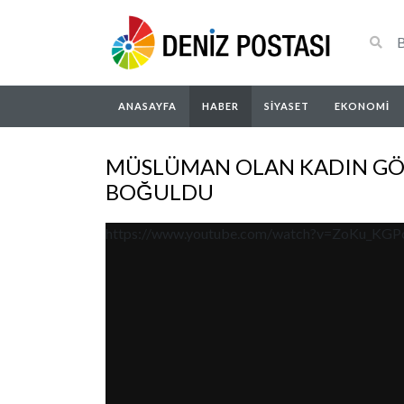
ANASAYFA
HABER
SIYASET
EKONOMI
MÜSLÜMAN OLAN KADIN GÖ
BOĞULDU
https://www.youtube.com/watch?v=ZoKu_KG