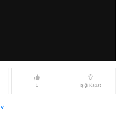
1
Işığı Kapat
TV