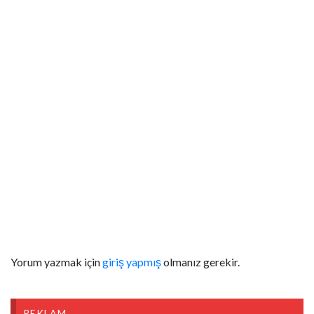
Yorum yazmak için
giriş yapmış
olmanız gerekir.
REKLAM