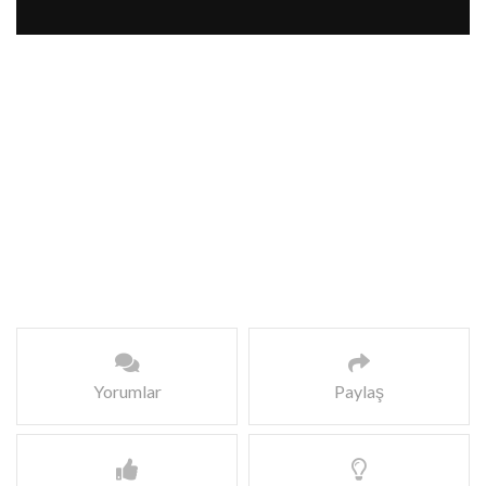
Yorumlar
Paylaş