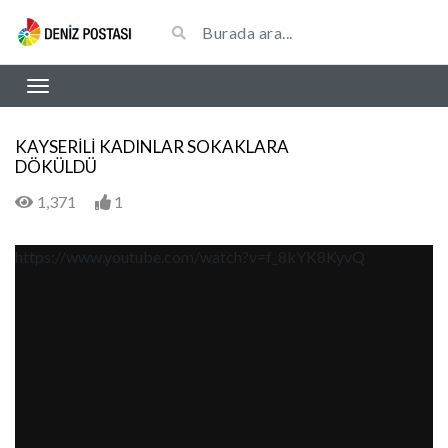
KAYSERİLİ KADINLAR SOKAKLARA
DÖKÜLDÜ
1,371
1
https://www.youtube.com/watch?v=f_8kYK8KyvQ