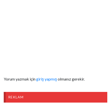
Yorum yazmak için
giriş yapmış
olmanız gerekir.
REKLAM