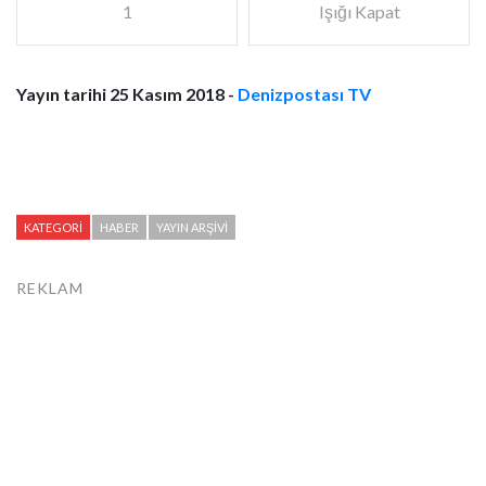
1
Işığı Kapat
Yayın tarihi 25 Kasım 2018 -
Denizpostası TV
KATEGORI
HABER
YAYIN ARŞIVI
REKLAM