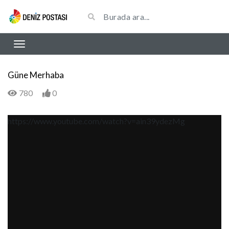
Güne Merhaba
780
0
https://www.youtube.com/watch?v=ain39ydezMg