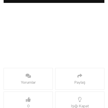
Yorumlar
Paylaş
0
Işığı Kapat