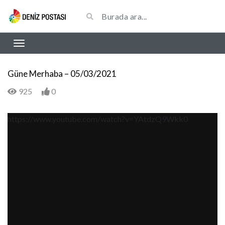
Güne Merhaba – 05/03/2021
925
0
https://www.youtube.com/watch?v=YAtdzQ9Wkk0