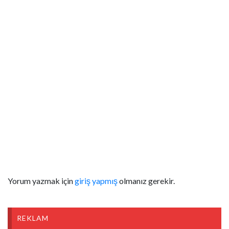
Yorum yazmak için
giriş yapmış
olmanız gerekir.
REKLAM