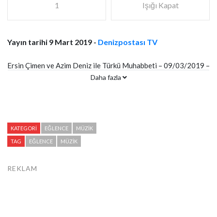
1
Işığı Kapat
Yayın tarihi 9 Mart 2019 -
Denizpostası TV
Ersin Çimen ve Azim Deniz ile Türkü Muhabbeti – 09/03/2019 –
Daha fazla
5.
KATEGORI
EĞLENCE
MÜZIK
TAG
EĞLENCE
MÜZIK
REKLAM