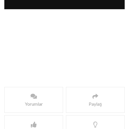
Yorumlar
Paylaş