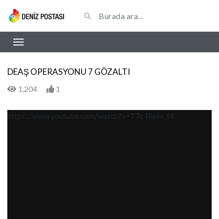
DEAŞ OPERASYONU 7 GÖZALTI
1,204
1
https://www.youtube.com/watch?v=T7c4ReIo_t4