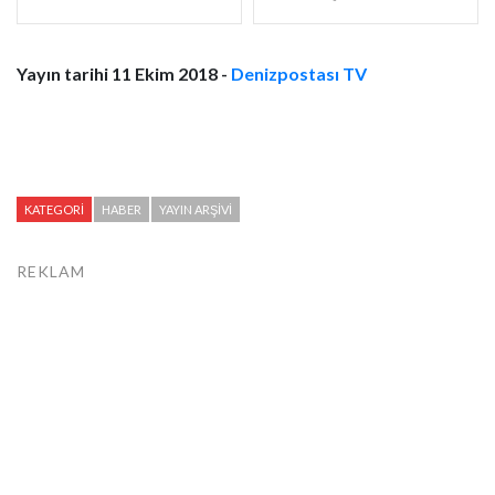
Yayın tarihi 11 Ekim 2018 -
Denizpostası TV
KATEGORI
HABER
YAYIN ARŞIVI
REKLAM