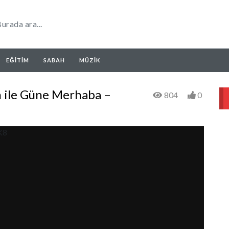
EĞITIM
SABAH
MÜZIK
 ile Güne Merhaba –
804
0
K8