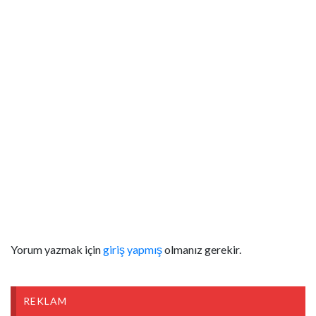
gram esrar maddesi, 2 parça halinde toplamda 1.92 gram Eroin
maddesi ve 1 adet tabanca da ele geçirildi.
Yakalanan 15 şahsa uyuşturucu madde bulundurmak ve
kullanmak suçundan, 7 şahsa ise Uyuşturucu veya Uyarıcı
Madde Ticareti yapmaktan işlem yapıldı. (İHA)
Yorum yazmak için
giriş yapmış
olmanız gerekir.
REKLAM