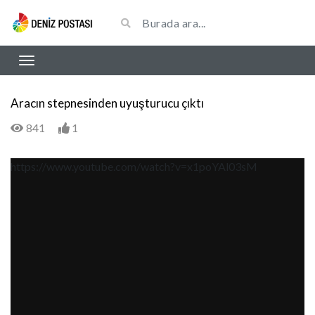
Aracın stepnesinden uyuşturucu çıktı
841
1
https://www.youtube.com/watch?v=x1poYAl03sM