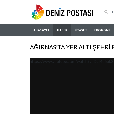
ANASAYFA
HABER
SIYASET
EKONOMI
AĞIRNAS’TA YER ALTI ŞEHR
https://www.youtube.com/watch?v=DcI4o5uk8