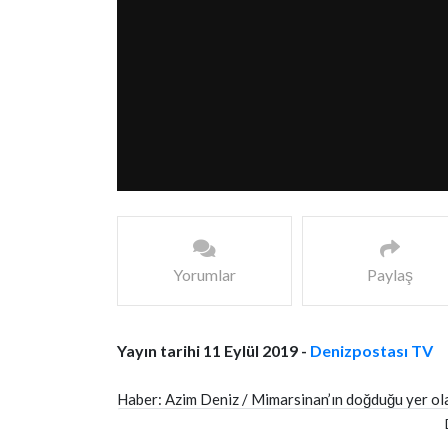
Yorumlar
Paylaş
Yayın tarihi 11 Eylül 2019 -
Denizpostası TV
Haber: Azim Deniz / Mimarsinan’ın doğduğu yer olan
Çukurun bir yer altı şehrine gittiği öğrenilirken, be