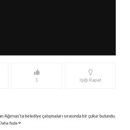
1
Işığı Kapat
 Ağırnas’ta belediye çalışmaları sırasında bir çukur bulundu.
Daha fazla
lediye ekiplerinin o çukuru kapatması ise şaşırttı.