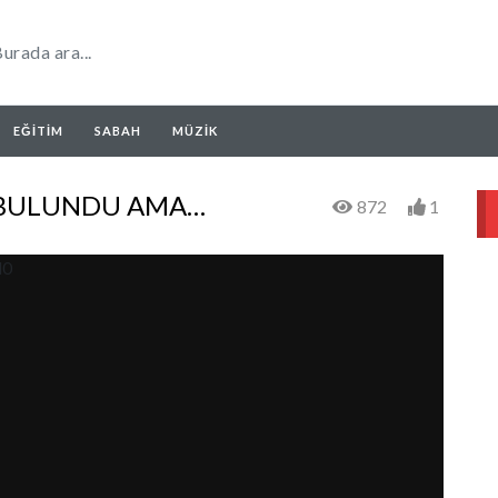
EĞITIM
SABAH
MÜZIK
İ BULUNDU AMA…
872
1
l0