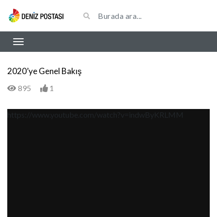
2020’ye Genel Bakış
895
1
https://www.youtube.com/watch?v=indwByKRLMM