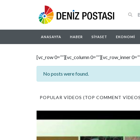
ANASAYFA
HABER
SIYASET
EKONOMI
[vc_row 0=””][vc_column 0=””][vc_row_inner 0=”
No posts were found.
POPULAR VIDEOS (TOP COMMENT VIDEOS