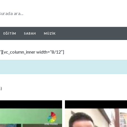
EĞITIM
SABAH
MÜZIK
”][vc_column_inner width=”8/12″]
)