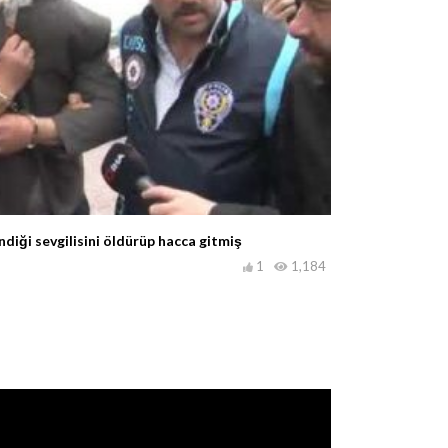
diği sevgilisini öldürüp hacca gitmiş
1
1,184