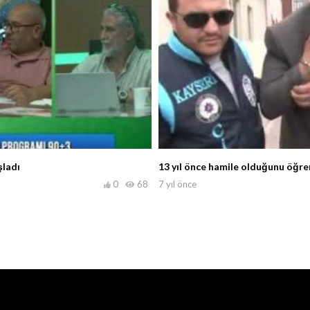
şladı
13 yıl önce hamile olduğunu öğren
0
68
7 yıl önce