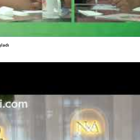
şladı