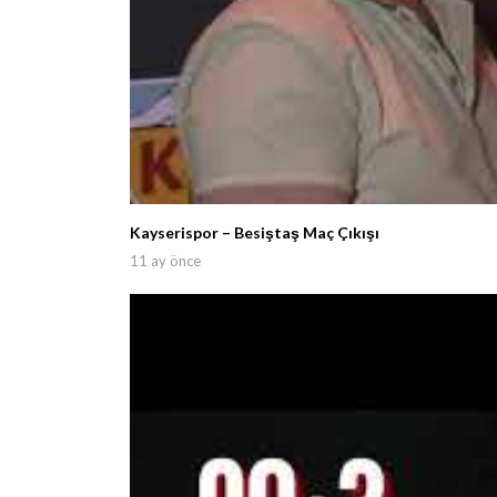
Kayserispor – Besiştaş Maç Çıkışı
11 ay önce