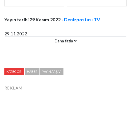
Yayın tarihi 29 Kasım 2022 -
Denizpostası TV
29.11.2022
Daha fazla
#CANLI #HABER #sondakika
KATEGORI
HABER
YAYIN ARŞIVI
REKLAM