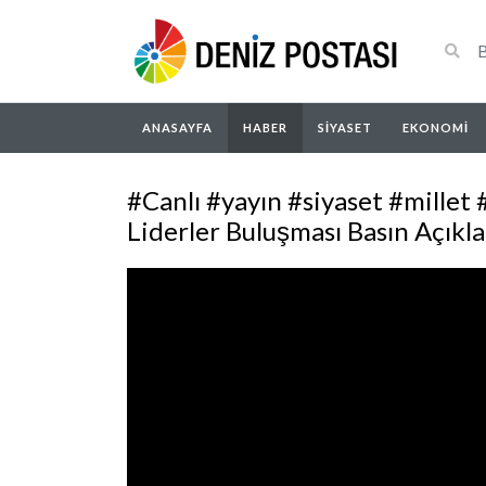
ANASAYFA
HABER
SIYASET
EKONOMI
#Canlı #yayın #siyaset #millet #
Liderler Buluşması Basın Açıkl