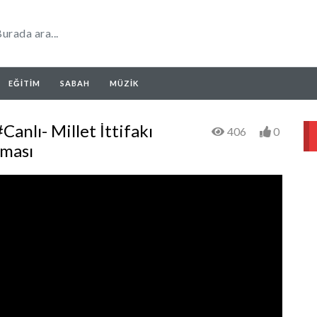
EĞITIM
SABAH
MÜZIK
Canlı- Millet İttifakı
406
0
aması